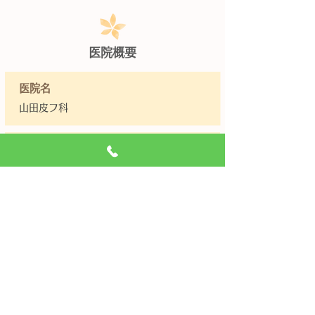
医院概要
医院名
山田皮フ科
住所
〒338-0837 埼玉県さいたま市桜区田島
5丁目24-8小田切ビル2F
TEL
048-838-0590